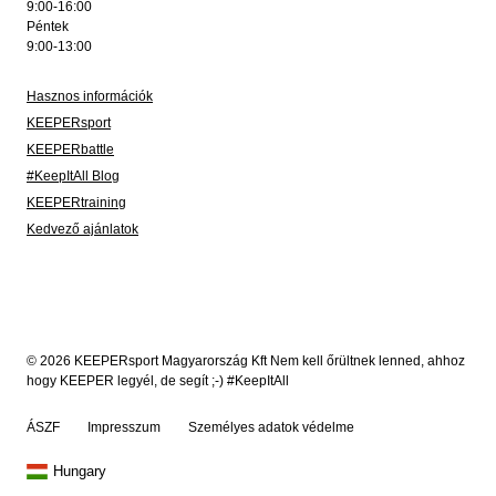
9:00-16:00
Péntek
9:00-13:00
Hasznos információk
KEEPERsport
KEEPERbattle
#KeepItAll Blog
KEEPERtraining
Kedvező ajánlatok
© 2026 KEEPERsport Magyarország Kft Nem kell őrültnek lenned, ahhoz
hogy KEEPER legyél, de segít ;-) #KeepItAll
ÁSZF
Impresszum
Személyes adatok védelme
Hungary