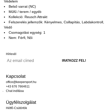
Védelem
Belső varrat (NC)
Műfű / terem / egyéb
Kollekció: Reusch Attrakt
Felszerelés jellemzők: Kényelmes, Csillapítás, Labdakontroll,
Védő
Csomagolási egység: 1
Nem: Férfi, Női
Hírlevél
Kapcsolat
office@keepersport.hu
+43 676 7664611
Chat indítása
Ügyfélszolgálat
Hétfő-Csütörtök