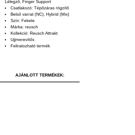
Lélegző, Finger Support
Csatlakozó: Tépőzáras rögzítő
Belső varrat (NC), Hybrid (Mix)
Szín: Fekete
Márka: reusch
Kollekció: Reusch Attrakt
Ujjmerevítős
Feliratozható termék
AJÁNLOTT TERMÉKEK: