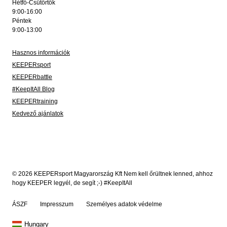
Hétfő-Csütörtök
9:00-16:00
Péntek
9:00-13:00
Hasznos információk
KEEPERsport
KEEPERbattle
#KeepItAll Blog
KEEPERtraining
Kedvező ajánlatok
© 2026 KEEPERsport Magyarország Kft Nem kell őrültnek lenned, ahhoz
hogy KEEPER legyél, de segít ;-) #KeepItAll
ÁSZF
Impresszum
Személyes adatok védelme
Hungary