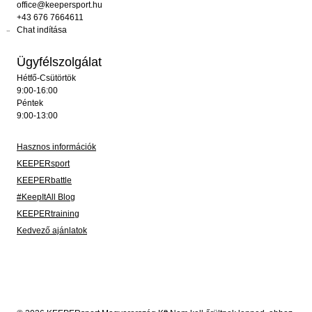
office@keepersport.hu
+43 676 7664611
Chat indítása
Ügyfélszolgálat
Hétfő-Csütörtök
9:00-16:00
Péntek
9:00-13:00
Hasznos információk
KEEPERsport
KEEPERbattle
#KeepItAll Blog
KEEPERtraining
Kedvező ajánlatok