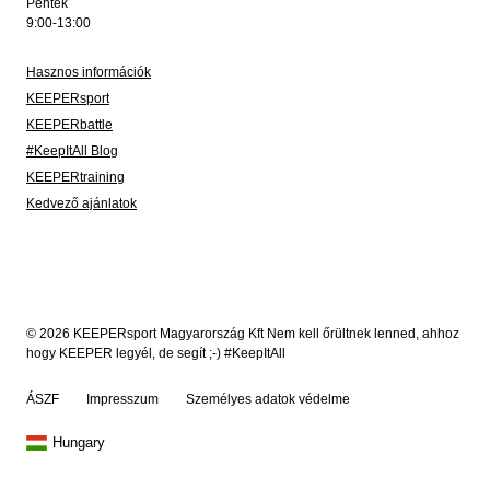
Péntek
9:00-13:00
Hasznos információk
KEEPERsport
KEEPERbattle
#KeepItAll Blog
KEEPERtraining
Kedvező ajánlatok
© 2026 KEEPERsport Magyarország Kft Nem kell őrültnek lenned, ahhoz
hogy KEEPER legyél, de segít ;-) #KeepItAll
ÁSZF
Impresszum
Személyes adatok védelme
Hungary