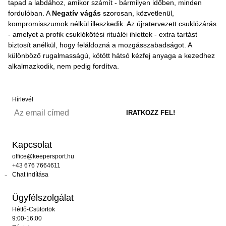
tapad a labdához, amikor számít - bármilyen időben, minden
fordulóban. A
Negatív vágás
szorosan, közvetlenül,
kompromisszumok nélkül illeszkedik. Az újratervezett csuklózárás
- amelyet a profik csuklókötési rituáléi ihlettek - extra tartást
biztosít anélkül, hogy feláldozná a mozgásszabadságot. A
különböző rugalmasságú, kötött hátsó kézfej anyaga a kezedhez
alkalmazkodik, nem pedig fordítva.
Hírlevél
Kapcsolat
office@keepersport.hu
+43 676 7664611
Chat indítása
Ügyfélszolgálat
Hétfő-Csütörtök
9:00-16:00