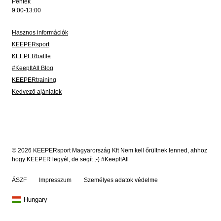
Péntek
9:00-13:00
Hasznos információk
KEEPERsport
KEEPERbattle
#KeepItAll Blog
KEEPERtraining
Kedvező ajánlatok
© 2026 KEEPERsport Magyarország Kft Nem kell őrültnek lenned, ahhoz
hogy KEEPER legyél, de segít ;-) #KeepItAll
ÁSZF
Impresszum
Személyes adatok védelme
Hungary