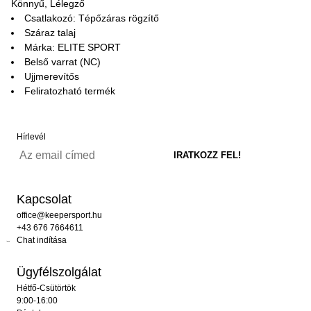
Könnyű, Lélegző
Csatlakozó: Tépőzáras rögzítő
Száraz talaj
Márka: ELITE SPORT
Belső varrat (NC)
Ujjmerevítős
Feliratozható termék
Hírlevél
Kapcsolat
office@keepersport.hu
+43 676 7664611
Chat indítása
Ügyfélszolgálat
Hétfő-Csütörtök
9:00-16:00