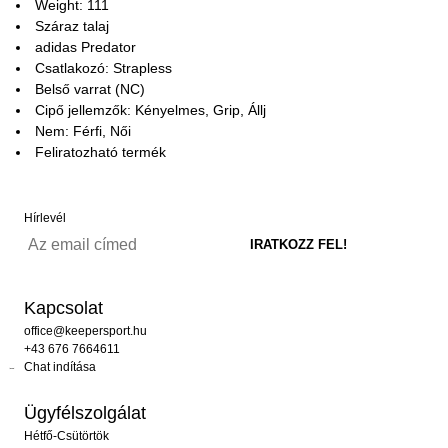
Weight: 111
Száraz talaj
adidas Predator
Csatlakozó: Strapless
Belső varrat (NC)
Cipő jellemzők: Kényelmes, Grip, Állj
Nem: Férfi, Női
Feliratozható termék
Hírlevél
Kapcsolat
office@keepersport.hu
+43 676 7664611
Chat indítása
Ügyfélszolgálat
Hétfő-Csütörtök