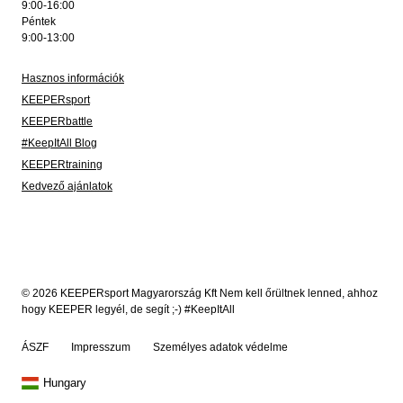
9:00-16:00
Péntek
9:00-13:00
Hasznos információk
KEEPERsport
KEEPERbattle
#KeepItAll Blog
KEEPERtraining
Kedvező ajánlatok
© 2026 KEEPERsport Magyarország Kft Nem kell őrültnek lenned, ahhoz
hogy KEEPER legyél, de segít ;-) #KeepItAll
ÁSZF
Impresszum
Személyes adatok védelme
Hungary