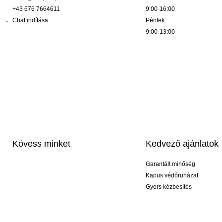
+43 676 7664611
9:00-16:00
Chat indítása
Péntek
9:00-13:00
Kövess minket
Kedvező ajánlatok
Garantált minőség
Kapus védőruházat
Gyors kézbesítés
Profi feliratozás
Exkluzív kesztyűk
Akciós csomagok