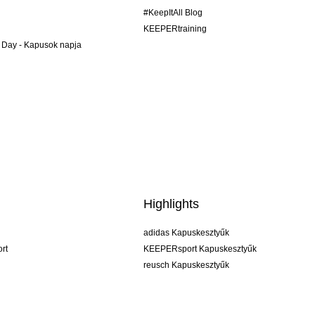
#KeepItAll Blog
KEEPERtraining
 Day - Kapusok napja
Highlights
adidas Kapuskesztyűk
rt
KEEPERsport Kapuskesztyűk
reusch Kapuskesztyűk
uhlsport Kapuskesztyűk
rehab Kapuskesztyűk
keeper
NIKE Kapuskesztyűk