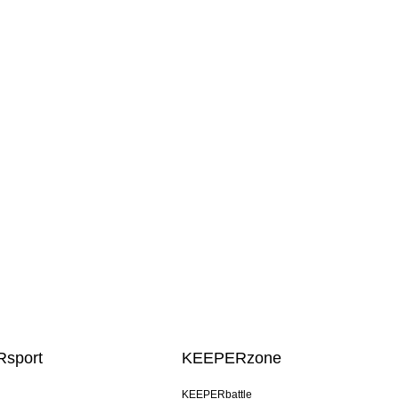
sport
KEEPERzone
KEEPERbattle