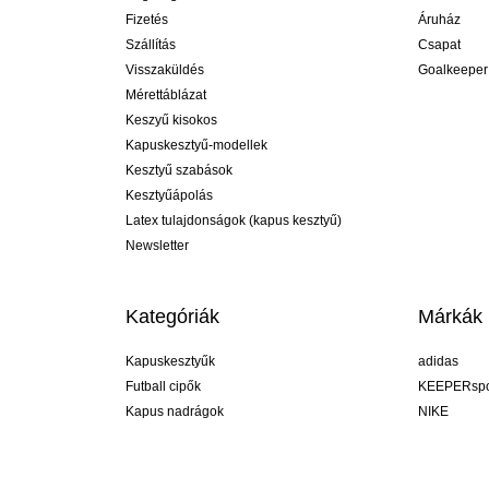
Fizetés
Áruház
Szállítás
Csapat
Visszaküldés
Goalkeeper
Mérettáblázat
Keszyű kisokos
Kapuskesztyű-modellek
Kesztyű szabások
Kesztyűápolás
Latex tulajdonságok (kapus kesztyű)
Newsletter
Kategóriák
Márkák
Kapuskesztyűk
adidas
Futball cipők
KEEPERspo
Kapus nadrágok
NIKE
Kapusmezek
Puma
Kapus alánadrág
REUSCH
Sells Goal