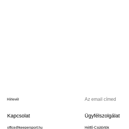
Hírlevél
Kapcsolat
Ügyfélszolgálat
office@keepersport.hu
Hétfő-Csütörtök