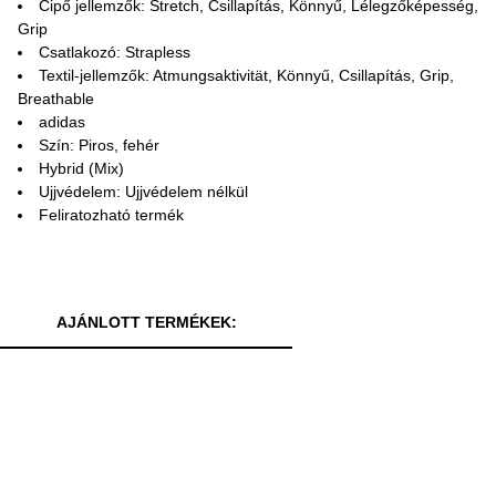
Cipő jellemzők: Stretch, Csillapítás, Könnyű, Lélegzőképesség,
Grip
Csatlakozó: Strapless
Textil-jellemzők: Atmungsaktivität, Könnyű, Csillapítás, Grip,
Breathable
adidas
Szín: Piros, fehér
Hybrid (Mix)
Ujjvédelem: Ujjvédelem nélkül
Feliratozható termék
AJÁNLOTT TERMÉKEK: