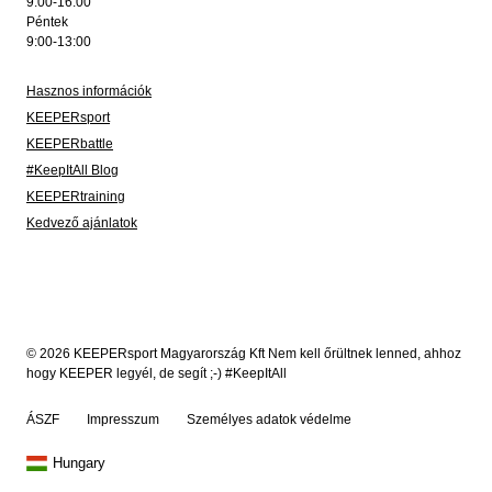
9:00-16:00
Péntek
9:00-13:00
Hasznos információk
KEEPERsport
KEEPERbattle
#KeepItAll Blog
KEEPERtraining
Kedvező ajánlatok
© 2026 KEEPERsport Magyarország Kft Nem kell őrültnek lenned, ahhoz
hogy KEEPER legyél, de segít ;-) #KeepItAll
ÁSZF
Impresszum
Személyes adatok védelme
Hungary