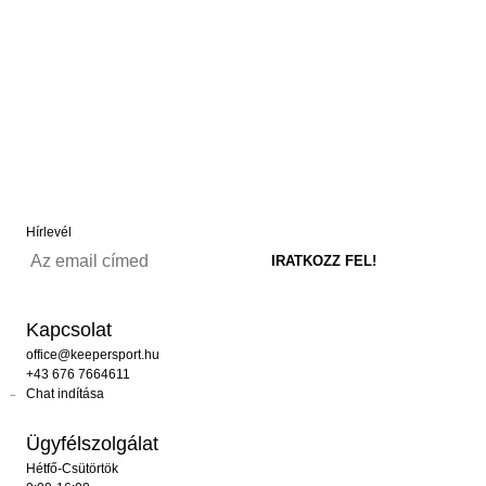
Hírlevél
Kapcsolat
office@keepersport.hu
+43 676 7664611
Chat indítása
Ügyfélszolgálat
Hétfő-Csütörtök