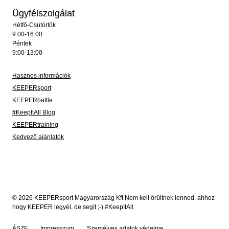
Ügyfélszolgálat
Hétfő-Csütörtök
9:00-16:00
Péntek
9:00-13:00
Hasznos információk
KEEPERsport
KEEPERbattle
#KeepItAll Blog
KEEPERtraining
Kedvező ajánlatok
© 2026 KEEPERsport Magyarország Kft Nem kell őrültnek lenned, ahhoz
hogy KEEPER legyél, de segít ;-) #KeepItAll
ÁSZF
Impresszum
Személyes adatok védelme