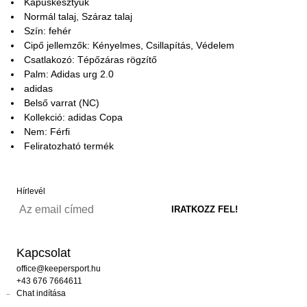
Kapuskesztyűk
Normál talaj, Száraz talaj
Szín: fehér
Cipő jellemzők: Kényelmes, Csillapítás, Védelem
Csatlakozó: Tépőzáras rögzítő
Palm: Adidas urg 2.0
adidas
Belső varrat (NC)
Kollekció: adidas Copa
Nem: Férfi
Feliratozható termék
Hírlevél
Kapcsolat
office@keepersport.hu
+43 676 7664611
Chat indítása