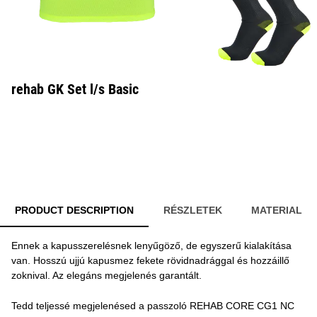
rehab GK Set l/s Basic
PRODUCT DESCRIPTION
RÉSZLETEK
MATERIAL
Ennek a kapusszerelésnek lenyűgöző, de egyszerű kialakítása
van. Hosszú ujjú kapusmez fekete rövidnadrággal és hozzáillő
zoknival. Az elegáns megjelenés garantált.
Tedd teljessé megjelenésed a passzoló REHAB CORE CG1 NC