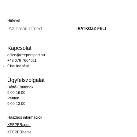
Hírlevél
Kapcsolat
office@keepersport.hu
+43 676 7664611
Chat indítása
Ügyfélszolgálat
Hétfő-Csütörtök
9:00-16:00
Péntek
9:00-13:00
Hasznos információk
KEEPERsport
KEEPERbattle