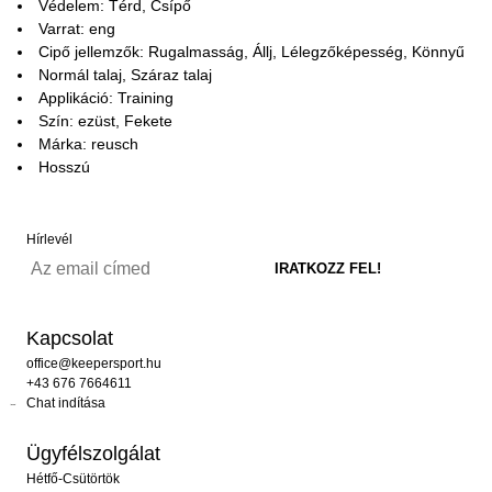
Védelem: Térd, Csípő
Varrat: eng
Cipő jellemzők: Rugalmasság, Állj, Lélegzőképesség, Könnyű
Normál talaj, Száraz talaj
Applikáció: Training
Szín: ezüst, Fekete
Márka: reusch
Hosszú
Hírlevél
Kapcsolat
office@keepersport.hu
+43 676 7664611
Chat indítása
Ügyfélszolgálat
Hétfő-Csütörtök