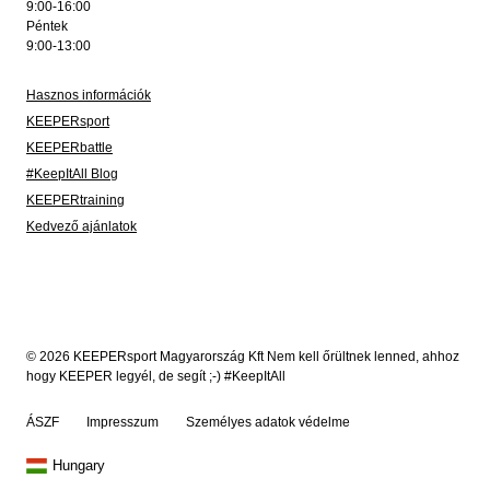
9:00-16:00
Péntek
9:00-13:00
Hasznos információk
KEEPERsport
KEEPERbattle
#KeepItAll Blog
KEEPERtraining
Kedvező ajánlatok
© 2026 KEEPERsport Magyarország Kft Nem kell őrültnek lenned, ahhoz
hogy KEEPER legyél, de segít ;-) #KeepItAll
ÁSZF
Impresszum
Személyes adatok védelme
Hungary