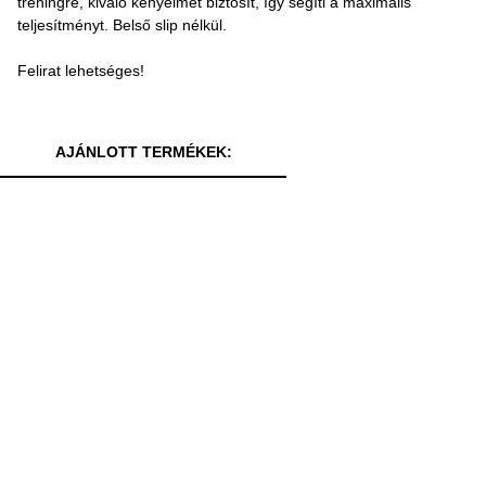
tréningre, kiváló kényelmet biztosít, így segíti a maximális
teljesítményt. Belső slip nélkül.
Felirat lehetséges!
AJÁNLOTT TERMÉKEK: