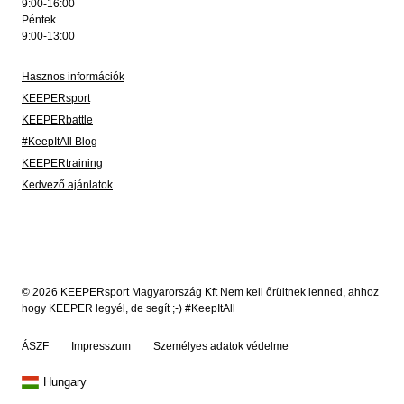
9:00-16:00
Péntek
9:00-13:00
Hasznos információk
KEEPERsport
KEEPERbattle
#KeepItAll Blog
KEEPERtraining
Kedvező ajánlatok
© 2026 KEEPERsport Magyarország Kft Nem kell őrültnek lenned, ahhoz
hogy KEEPER legyél, de segít ;-) #KeepItAll
ÁSZF
Impresszum
Személyes adatok védelme
Hungary