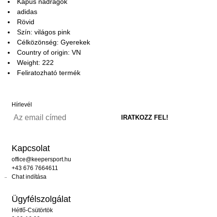
Kapus nadrágok
adidas
Rövid
Szín: világos pink
Célközönség: Gyerekek
Country of origin: VN
Weight: 222
Feliratozható termék
Hírlevél
Kapcsolat
office@keepersport.hu
+43 676 7664611
Chat indítása
Ügyfélszolgálat
Hétfő-Csütörtök