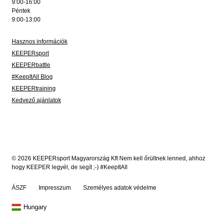
9:00-16:00
Péntek
9:00-13:00
Hasznos információk
KEEPERsport
KEEPERbattle
#KeepItAll Blog
KEEPERtraining
Kedvező ajánlatok
© 2026 KEEPERsport Magyarország Kft Nem kell őrültnek lenned, ahhoz
hogy KEEPER legyél, de segít ;-) #KeepItAll
ÁSZF
Impresszum
Személyes adatok védelme
Hungary