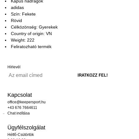
Kapus nadrágok
adidas
Szín: Fekete
Rövid
Célközönség: Gyerekek
Country of origin: VN
Weight: 222
Feliratozható termék
Hírlevél
Kapcsolat
office@keepersport.hu
+43 676 7664611
Chat indítása
Ügyfélszolgálat
Hétfő-Csütörtök