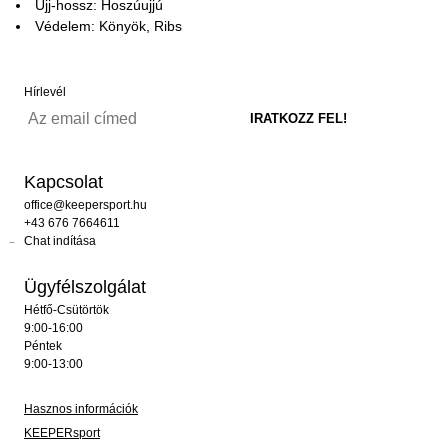
Ujj-hossz: Hoszúujjú
Védelem: Könyök, Ribs
Hírlevél
Kapcsolat
office@keepersport.hu
+43 676 7664611
Chat indítása
Ügyfélszolgálat
Hétfő-Csütörtök
9:00-16:00
Péntek
9:00-13:00
Hasznos információk
KEEPERsport