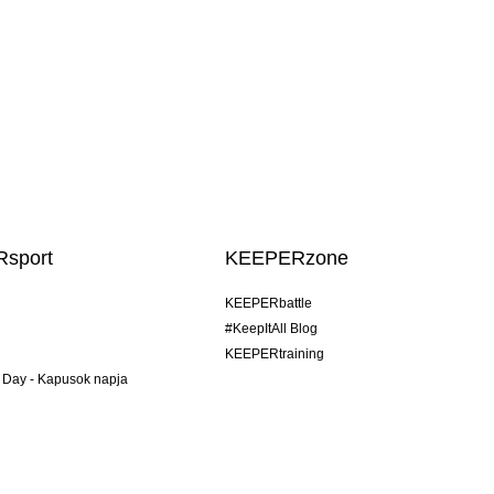
sport
KEEPERzone
KEEPERbattle
#KeepItAll Blog
KEEPERtraining
 Day - Kapusok napja