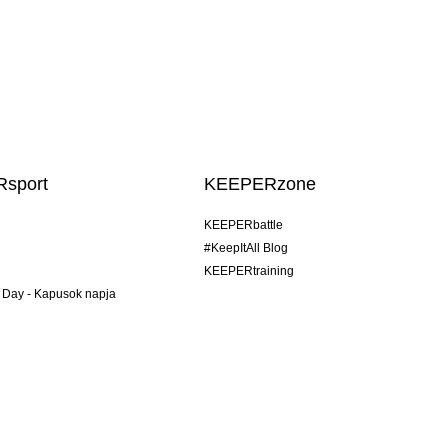
sport
KEEPERzone
KEEPERbattle
#KeepItAll Blog
KEEPERtraining
 Day - Kapusok napja