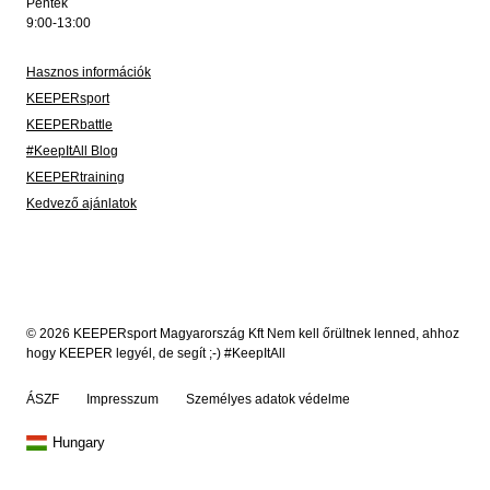
Péntek
9:00-13:00
Hasznos információk
KEEPERsport
KEEPERbattle
#KeepItAll Blog
KEEPERtraining
Kedvező ajánlatok
© 2026 KEEPERsport Magyarország Kft Nem kell őrültnek lenned, ahhoz
hogy KEEPER legyél, de segít ;-) #KeepItAll
ÁSZF
Impresszum
Személyes adatok védelme
Hungary