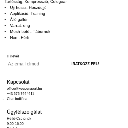
Tartósság, Kompresszió, Coldgear
Ujj-hossz: Hoszúujjú
Applikáció: Training
Álló gallér
Varrat: eng
Mesh-betét: Tábornok
Nem: Férfi
Hírlevél
Kapcsolat
office@keepersport.hu
+43 676 7664611
Chat indítása
Ügyfélszolgálat
Hétfő-Csütörtök
9:00-16:00