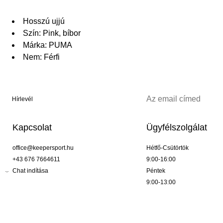
Hosszú ujjú
Szín: Pink, bíbor
Márka: PUMA
Nem: Férfi
Hírlevél
Kapcsolat
Ügyfélszolgálat
office@keepersport.hu
Hétfő-Csütörtök
+43 676 7664611
9:00-16:00
Chat indítása
Péntek
9:00-13:00