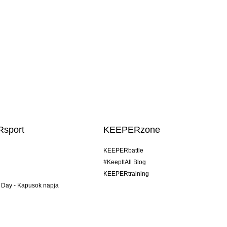
sport
KEEPERzone
KEEPERbattle
#KeepItAll Blog
KEEPERtraining
 Day - Kapusok napja