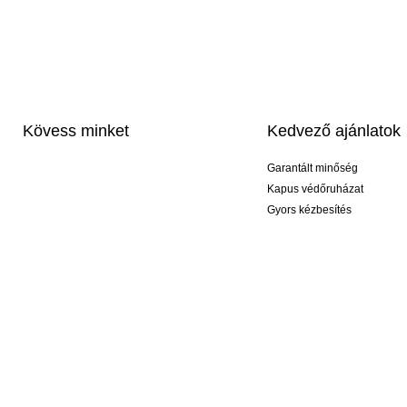
Kövess minket
Kedvező ajánlatok
Garantált minőség
Kapus védőruházat
Gyors kézbesítés
Profi feliratozás
Exkluzív kesztyűk
Akciós csomagok
© 2026 KEEPERsport Magyarország Kft Nem kell őrültnek lenned, ahhoz hogy KEEPE