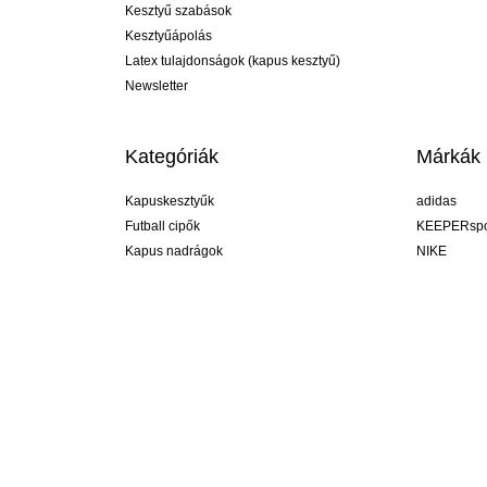
Kesztyű szabások
Kesztyűápolás
Latex tulajdonságok (kapus kesztyű)
Newsletter
Kategóriák
Márkák
Kapuskesztyűk
adidas
Futball cipők
KEEPERspo
Kapus nadrágok
NIKE
Kapusmezek
Puma
Kapus alánadrág
REUSCH
Sells Goal
uhlsport
Elite Sport
rehab
Hungary
R legyél, de segít ;-) #KeepItAll