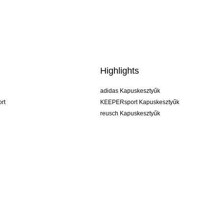
Highlights
adidas Kapuskesztyűk
rt
KEEPERsport Kapuskesztyűk
reusch Kapuskesztyűk
uhlsport Kapuskesztyűk
rehab Kapuskesztyűk
keeper
NIKE Kapuskesztyűk
PUMA Kapuskesztyűk
SELLS Kapuskesztyűk
ÁSZF
Impresszum