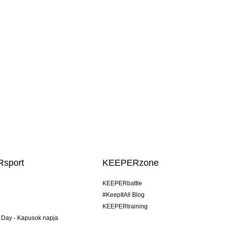
sport
KEEPERzone
KEEPERbattle
#KeepItAll Blog
KEEPERtraining
 Day - Kapusok napja