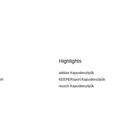
Highlights
adidas Kapuskesztyűk
rt
KEEPERsport Kapuskesztyűk
reusch Kapuskesztyűk
uhlsport Kapuskesztyűk
rehab Kapuskesztyűk
keeper
NIKE Kapuskesztyűk
PUMA Kapuskesztyűk
SELLS Kapuskesztyűk