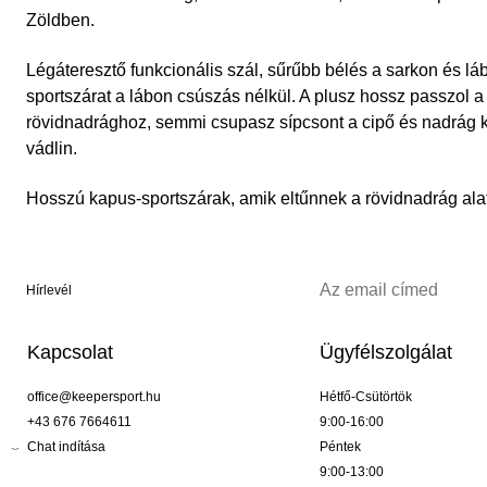
Zöldben.
Légáteresztő funkcionális szál, sűrűbb bélés a sarkon és lábu
sportszárat a lábon csúszás nélkül. A plusz hossz passzol 
rövidnadrághoz, semmi csupasz sípcsont a cipő és nadrág kö
vádlin.
Hosszú kapus-sportszárak, amik eltűnnek a rövidnadrág alat
Hírlevél
Kapcsolat
Ügyfélszolgálat
office@keepersport.hu
Hétfő-Csütörtök
+43 676 7664611
9:00-16:00
Chat indítása
Péntek
9:00-13:00