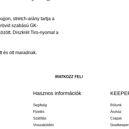
jjon, stretch-arány tartja a
a rövid szabású GK-
zött. Diszkrét Tiro-nyomat a
t és ott maradnak.
Hasznos információk
KEEPER
Segítség
Rólunk
Fizetés
Áruház
Szállítás
Csapat
Visszaküldés
Goalkeeper