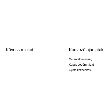
Kövess minket
Kedvező ajánlatok
Garantált minőség
Kapus védőruházat
Gyors kézbesítés
Profi feliratozás
Exkluzív kesztyűk
Akciós csomagok