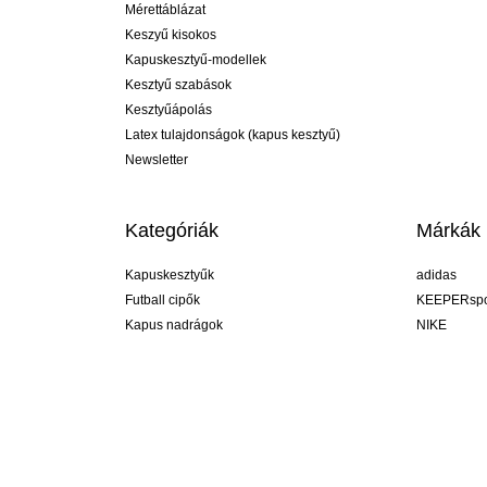
Mérettáblázat
Keszyű kisokos
Kapuskesztyű-modellek
Kesztyű szabások
Kesztyűápolás
Latex tulajdonságok (kapus kesztyű)
Newsletter
Kategóriák
Márkák
Kapuskesztyűk
adidas
Futball cipők
KEEPERspo
Kapus nadrágok
NIKE
Kapusmezek
Puma
Kapus alánadrág
REUSCH
Sells Goal
uhlsport
Elite Sport
rehab