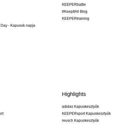
KEEPERbattle
#KeepItAll Blog
KEEPERtraining
 Day - Kapusok napja
Highlights
adidas Kapuskesztyűk
rt
KEEPERsport Kapuskesztyűk
reusch Kapuskesztyűk
uhlsport Kapuskesztyűk
rehab Kapuskesztyűk