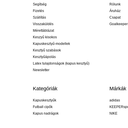
Segítség
Rólunk
Fizetés
Áruház
Szállítás
Csapat
Visszaküldés
Goalkeeper
Mérettáblázat
Keszyű kisokos
Kapuskesztyű-modellek
Kesztyű szabások
Kesztyűápolás
Latex tulajdonságok (kapus kesztyű)
Newsletter
Kategóriák
Márkák
Kapuskesztyűk
adidas
Futball cipők
KEEPERspo
Kapus nadrágok
NIKE
Kapusmezek
Puma
Kapus alánadrág
REUSCH