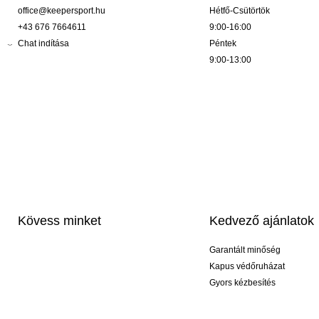
office@keepersport.hu
Hétfő-Csütörtök
+43 676 7664611
9:00-16:00
Chat indítása
Péntek
9:00-13:00
Kövess minket
Kedvező ajánlatok
Garantált minőség
Kapus védőruházat
Gyors kézbesítés
Profi feliratozás
Exkluzív kesztyűk