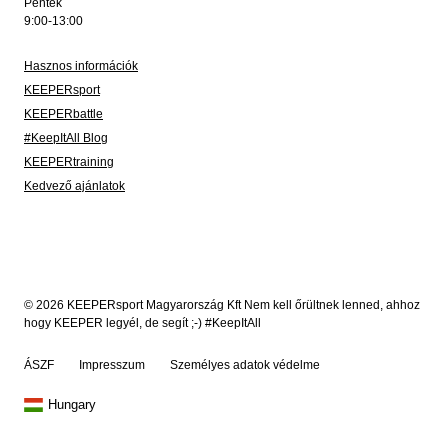
Péntek
9:00-13:00
Hasznos információk
KEEPERsport
KEEPERbattle
#KeepItAll Blog
KEEPERtraining
Kedvező ajánlatok
© 2026 KEEPERsport Magyarország Kft Nem kell őrültnek lenned, ahhoz
hogy KEEPER legyél, de segít ;-) #KeepItAll
ÁSZF
Impresszum
Személyes adatok védelme
Hungary