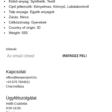
Külső-anyag: Synthetik, Textil
Cipő jellemzők: Kényelmes, Könnyű, Labdakontroll
Talp anyaga: Egyéb anyagok
Zárás: Nincs
Célközönség: Gyerekek
Country of origin: ID
Weight: 555
Hírlevél
Kapcsolat
office@keepersport.hu
+43 676 7664611
Chat indítása
Ügyfélszolgálat
Hétfő-Csütörtök
9:00-16:00