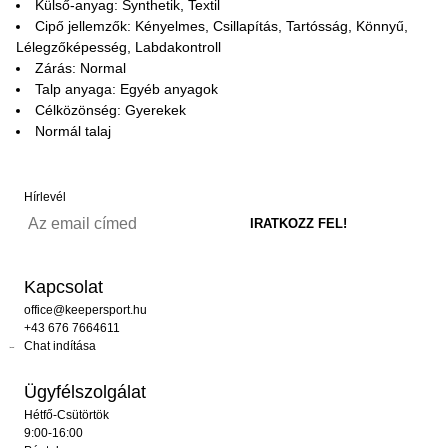
Külső-anyag: Synthetik, Textil
Cipő jellemzők: Kényelmes, Csillapítás, Tartósság, Könnyű,
Lélegzőképesség, Labdakontroll
Zárás: Normal
Talp anyaga: Egyéb anyagok
Célközönség: Gyerekek
Normál talaj
Hírlevél
Kapcsolat
office@keepersport.hu
+43 676 7664611
Chat indítása
Ügyfélszolgálat
Hétfő-Csütörtök
9:00-16:00