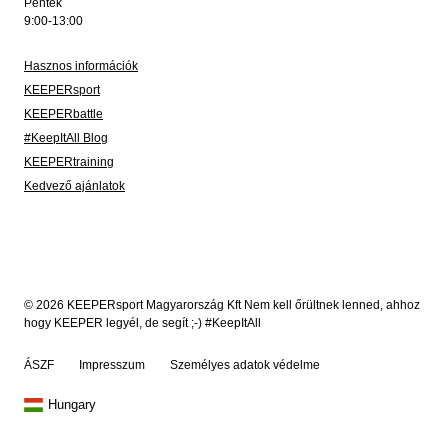
Péntek
9:00-13:00
Hasznos információk
KEEPERsport
KEEPERbattle
#KeepItAll Blog
KEEPERtraining
Kedvező ajánlatok
© 2026 KEEPERsport Magyarország Kft Nem kell őrültnek lenned, ahhoz
hogy KEEPER legyél, de segít ;-) #KeepItAll
ÁSZF
Impresszum
Személyes adatok védelme
Hungary