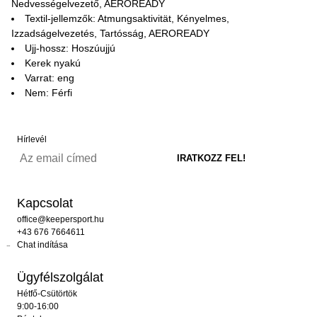
Nedvességelvezető, AEROREADY
Textil-jellemzők: Atmungsaktivität, Kényelmes,
Izzadságelvezetés, Tartósság, AEROREADY
Ujj-hossz: Hoszúujjú
Kerek nyakú
Varrat: eng
Nem: Férfi
Hírlevél
Kapcsolat
office@keepersport.hu
+43 676 7664611
Chat indítása
Ügyfélszolgálat
Hétfő-Csütörtök
9:00-16:00