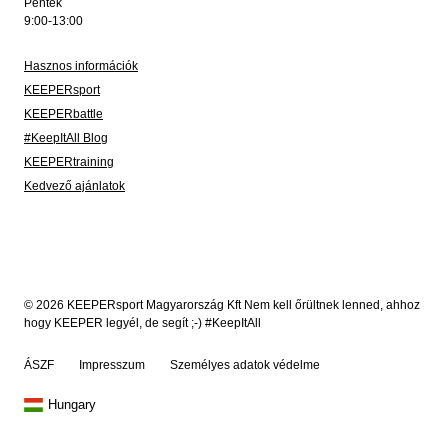
Péntek
9:00-13:00
Hasznos információk
KEEPERsport
KEEPERbattle
#KeepItAll Blog
KEEPERtraining
Kedvező ajánlatok
© 2026 KEEPERsport Magyarország Kft Nem kell őrültnek lenned, ahhoz
hogy KEEPER legyél, de segít ;-) #KeepItAll
ÁSZF
Impresszum
Személyes adatok védelme
Hungary