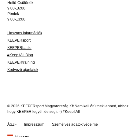
Hétfő-Csütörtök
9:00-16:00
Péntek
9:00-13:00
Hasznos információk
KEEPERsport
KEEPERbattle
#KeepItAll Blog
KEEPERtraining
Kedvező ajánlatok
© 2026 KEEPERsport Magyarország Kft Nem kell őrültnek lenned, ahhoz
hogy KEEPER legyél, de segít ;-) #KeepItAll
ÁSZF
Impresszum
Személyes adatok védelme
Hungary