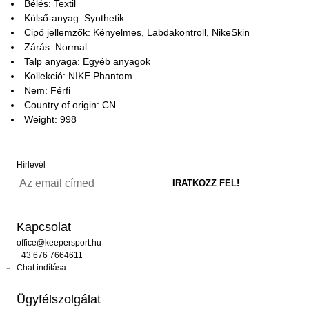
Bélés: Textil
Külső-anyag: Synthetik
Cipő jellemzők: Kényelmes, Labdakontroll, NikeSkin
Zárás: Normal
Talp anyaga: Egyéb anyagok
Kollekció: NIKE Phantom
Nem: Férfi
Country of origin: CN
Weight: 998
Hírlevél
Kapcsolat
office@keepersport.hu
+43 676 7664611
Chat indítása
Ügyfélszolgálat