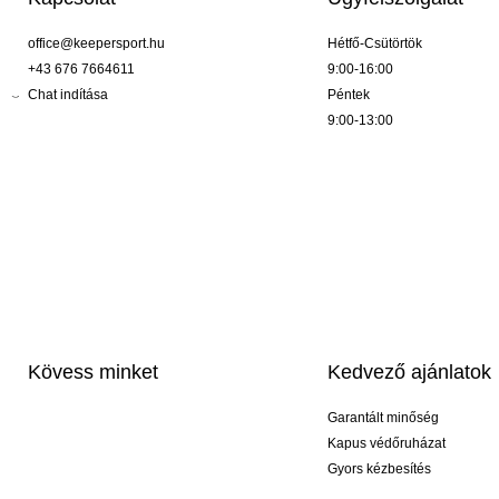
office@keepersport.hu
Hétfő-Csütörtök
+43 676 7664611
9:00-16:00
Chat indítása
Péntek
9:00-13:00
Kövess minket
Kedvező ajánlatok
Garantált minőség
Kapus védőruházat
Gyors kézbesítés
Profi feliratozás