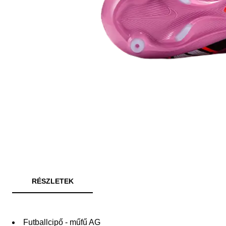
RÉSZLETEK
Futballcipő - műfű AG