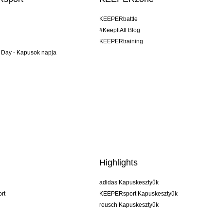
KEEPERbattle
#KeepItAll Blog
KEEPERtraining
 Day - Kapusok napja
Highlights
adidas Kapuskesztyűk
rt
KEEPERsport Kapuskesztyűk
reusch Kapuskesztyűk
uhlsport Kapuskesztyűk