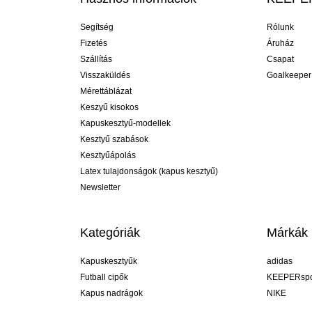
Segítség
Rólunk
Fizetés
Áruház
Szállítás
Csapat
Visszaküldés
Goalkeeper
Mérettáblázat
Keszyű kisokos
Kapuskesztyű-modellek
Kesztyű szabások
Kesztyűápolás
Latex tulajdonságok (kapus kesztyű)
Newsletter
Kategóriák
Márkák
Kapuskesztyűk
adidas
Futball cipők
KEEPERspo
Kapus nadrágok
NIKE
Kapusmezek
Puma