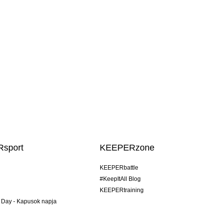
sport
KEEPERzone
KEEPERbattle
#KeepItAll Blog
KEEPERtraining
 Day - Kapusok napja