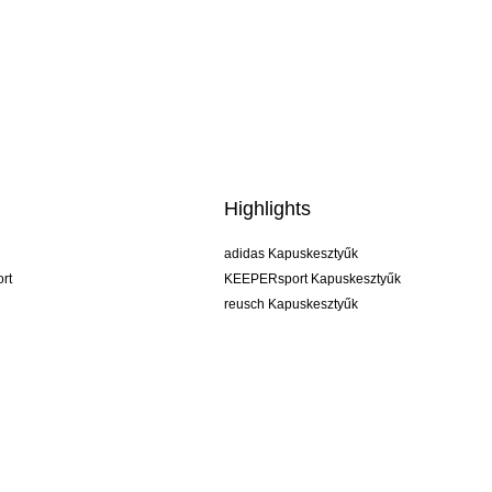
Highlights
adidas Kapuskesztyűk
rt
KEEPERsport Kapuskesztyűk
reusch Kapuskesztyűk
uhlsport Kapuskesztyűk
rehab Kapuskesztyűk
keeper
NIKE Kapuskesztyűk
PUMA Kapuskesztyűk
SELLS Kapuskesztyűk