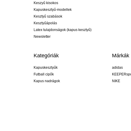
Keszyű kisokos
Kapuskesztyű-modellek
Kesztyű szabások
Kesztyűápolás
Latex tulajdonságok (kapus kesztyű)
Newsletter
Kategóriák
Márkák
Kapuskesztyűk
adidas
Futball cipők
KEEPERspo
Kapus nadrágok
NIKE
Kapusmezek
Puma
Kapus alánadrág
REUSCH
Sells Goal
uhlsport
Elite Sport
rehab