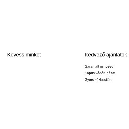
Kövess minket
Kedvező ajánlatok
Garantált minőség
Kapus védőruházat
Gyors kézbesítés
Profi feliratozás
Exkluzív kesztyűk
Akciós csomagok