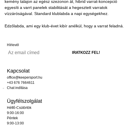
kemény talajon az egész szezonon át, hibrid varrat-koncepció
egyesíti a varrt panelek stabilitását a hegesztett varratok
vízzáróságával. Standard klublabda a napi egységekhez.
Edzőlabda, ami egy klub-évet kibír anélkül, hogy a varrat feladná.
Hírlevél
Kapcsolat
office@keepersport.hu
+43 676 7664611
Chat indítása
Ügyfélszolgálat
Hétfő-Csütörtök
9:00-16:00
Péntek
9:00-13:00