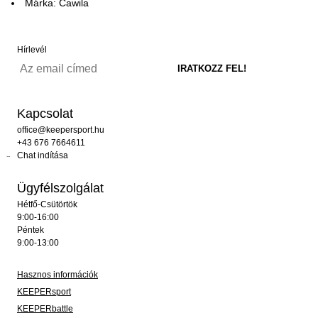
Márka: Cawila
Hírlevél
Kapcsolat
office@keepersport.hu
+43 676 7664611
Chat indítása
Ügyfélszolgálat
Hétfő-Csütörtök
9:00-16:00
Péntek
9:00-13:00
Hasznos információk
KEEPERsport
KEEPERbattle