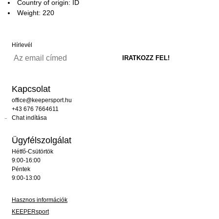
Country of origin: ID
Weight: 220
Hírlevél
Kapcsolat
office@keepersport.hu
+43 676 7664611
Chat indítása
Ügyfélszolgálat
Hétfő-Csütörtök
9:00-16:00
Péntek
9:00-13:00
Hasznos információk
KEEPERsport