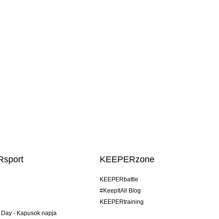
sport
KEEPERzone
KEEPERbattle
#KeepItAll Blog
KEEPERtraining
 Day - Kapusok napja