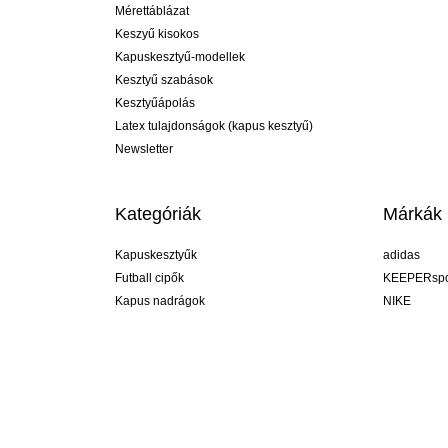
Mérettáblázat
Keszyű kisokos
Kapuskesztyű-modellek
Kesztyű szabások
Kesztyűápolás
Latex tulajdonságok (kapus kesztyű)
Newsletter
Kategóriák
Márkák
Kapuskesztyűk
adidas
Futball cipők
KEEPERspo
Kapus nadrágok
NIKE
Kapusmezek
Puma
Kapus alánadrág
REUSCH
Sells Goal
uhlsport
Elite Sport
rehab