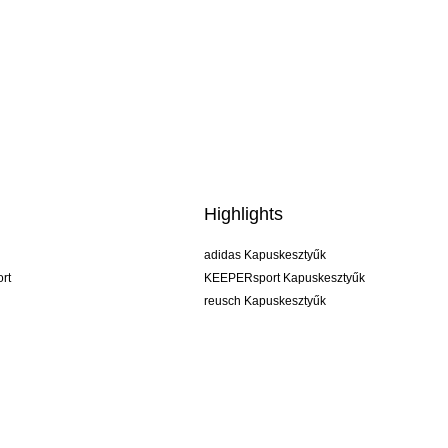
Highlights
adidas Kapuskesztyűk
rt
KEEPERsport Kapuskesztyűk
reusch Kapuskesztyűk
uhlsport Kapuskesztyűk
rehab Kapuskesztyűk
keeper
NIKE Kapuskesztyűk
PUMA Kapuskesztyűk
SELLS Kapuskesztyűk