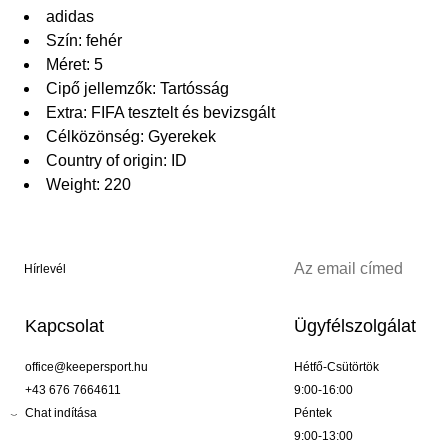
adidas
Szín: fehér
Méret: 5
Cipő jellemzők: Tartósság
Extra: FIFA tesztelt és bevizsgált
Célközönség: Gyerekek
Country of origin: ID
Weight: 220
Hírlevél
Kapcsolat
Ügyfélszolgálat
office@keepersport.hu
Hétfő-Csütörtök
+43 676 7664611
9:00-16:00
Chat indítása
Péntek
9:00-13:00