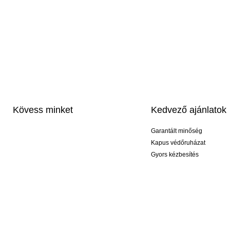
Kövess minket
Kedvező ajánlatok
Garantált minőség
Kapus védőruházat
Gyors kézbesítés
Profi feliratozás
Exkluzív kesztyűk
Akciós csomagok