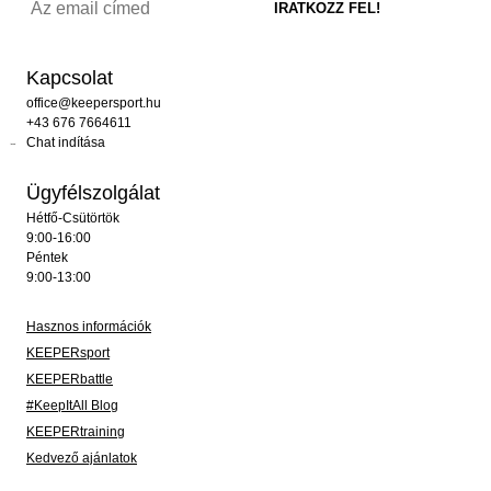
Kapcsolat
office@keepersport.hu
+43 676 7664611
Chat indítása
Ügyfélszolgálat
Hétfő-Csütörtök
9:00-16:00
Péntek
9:00-13:00
Hasznos információk
KEEPERsport
KEEPERbattle
#KeepItAll Blog
KEEPERtraining
Kedvező ajánlatok