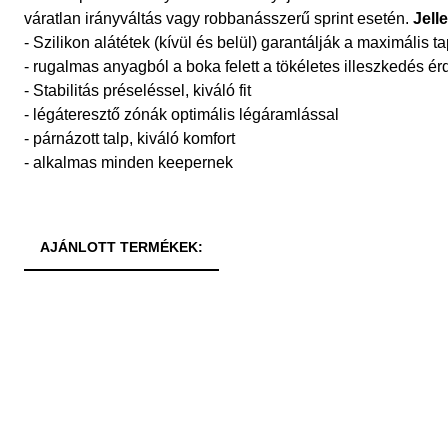
váratlan irányváltás vagy robbanásszerű sprint esetén.
Jell
- Szilikon alátétek (kívül és belül) garantálják a maximális 
- rugalmas anyagból a boka felett a tökéletes illeszkedés é
- Stabilitás préseléssel, kiváló fit
- légáteresztő zónák optimális légáramlással
- párnázott talp, kiváló komfort
- alkalmas minden keepernek
AJÁNLOTT TERMÉKEK: