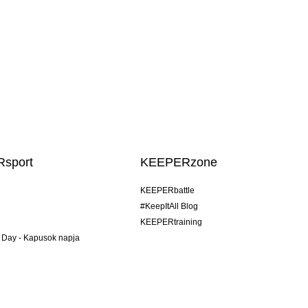
sport
KEEPERzone
KEEPERbattle
#KeepItAll Blog
KEEPERtraining
 Day - Kapusok napja