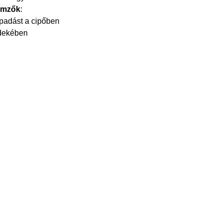
emzők
:
tapadást a cipőben
rdekében