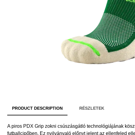
PRODUCT DESCRIPTION
RÉSZLETEK
A piros PDX Grip zokni csúszásgátló technológiájának kös
futballcipőben. Ez nyilvánvaló előnyt jelent az ellenfeled e