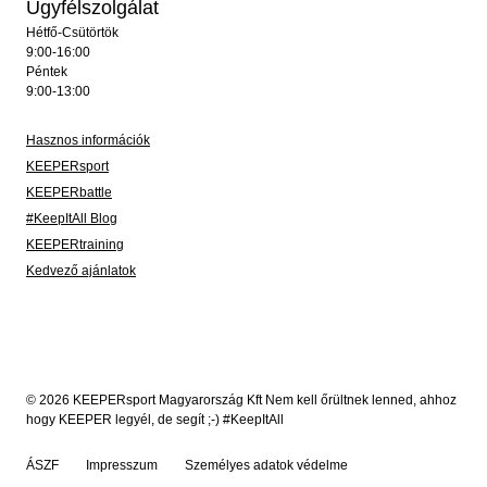
Ügyfélszolgálat
Hétfő-Csütörtök
9:00-16:00
Péntek
9:00-13:00
Hasznos információk
KEEPERsport
KEEPERbattle
#KeepItAll Blog
KEEPERtraining
Kedvező ajánlatok
© 2026 KEEPERsport Magyarország Kft Nem kell őrültnek lenned, ahhoz
hogy KEEPER legyél, de segít ;-) #KeepItAll
ÁSZF
Impresszum
Személyes adatok védelme