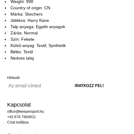
Weight: 998
Country of origin: CN
Márka: Skechers
Játékos: Harry Kane
Talp anyaga: Egyéb anyagok
Zárás: Normal
Szín: Fekete
Külső-anyag: Textil, Synthetik
Bélés: Textil
Nedves talaj
Hírlevél
Kapcsolat
office@keepersport.hu
+43 676 7664611
Chat indítása