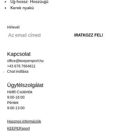
Ujj-hossz: Hoszúujjú
Kerek nyakú
Hírlevél
Kapcsolat
office@keepersport.hu
+43 676 7664611
Chat indítása
Ügyfélszolgálat
Hétfő-Csütörtök
9:00-16:00
Péntek
9:00-13:00
Hasznos információk
KEEPERsport