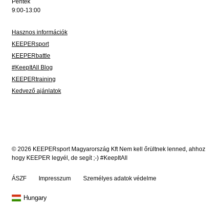
Péntek
9:00-13:00
Hasznos információk
KEEPERsport
KEEPERbattle
#KeepItAll Blog
KEEPERtraining
Kedvező ajánlatok
© 2026 KEEPERsport Magyarország Kft Nem kell őrültnek lenned, ahhoz
hogy KEEPER legyél, de segít ;-) #KeepItAll
ÁSZF
Impresszum
Személyes adatok védelme
Hungary