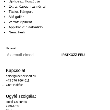
Ujj-hossz: Hoszúujjú
Extra: Kapucni zsinórral
Táska: Känguru
Álló gallér
Varrat: kipihent
Applikáció: Szabadidő
Nem: Férfi
Hírlevél
Kapcsolat
office@keepersport.hu
+43 676 7664611
Chat indítása
Ügyfélszolgálat
Hétfő-Csütörtök
9:00-16:00