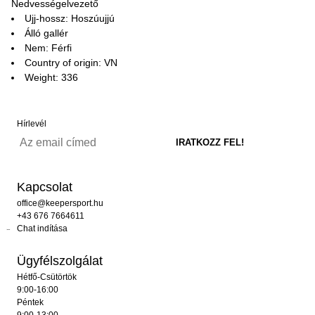
Nedvességelvezető
Ujj-hossz: Hoszúujjú
Álló gallér
Nem: Férfi
Country of origin: VN
Weight: 336
Hírlevél
Kapcsolat
office@keepersport.hu
+43 676 7664611
Chat indítása
Ügyfélszolgálat
Hétfő-Csütörtök
9:00-16:00
Péntek