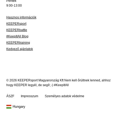
Péntek
9:00-13:00
Hasznos információk
KEEPERsport
KEEPERbattle
#KeepItAll Blog
KEEPERtraining
Kedvező ajánlatok
© 2026 KEEPERsport Magyarország Kft Nem kell őrültnek lenned, ahhoz
hogy KEEPER legyél, de segít ;-) #KeepItAll
ÁSZF
Impresszum
Személyes adatok védelme
Hungary