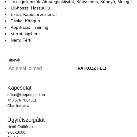
Textil-jellemzők: Atmungsaktivität, Kényelmes, Könnyű, Melegít
Ujj-hossz: Hoszúujjú
Extra: Kapucni zsinórral
Táska: Känguru
Applikáció: Training
Varrat: kipihent
Nem: Férfi
Hírlevél
Kapcsolat
office@keepersport.hu
+43 676 7664611
Chat indítása
Ügyfélszolgálat
Hétfő-Csütörtök
9:00-16:00