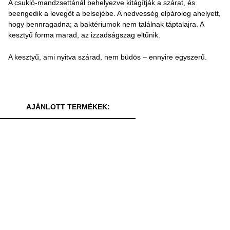
A csukló-mandzsettánál behelyezve kitágítják a szárat, és
beengedik a levegőt a belsejébe. A nedvesség elpárolog ahelyett,
hogy bennragadna; a baktériumok nem találnak táptalajra. A
kesztyű forma marad, az izzadságszag eltűnik.
A kesztyű, ami nyitva szárad, nem büdös – ennyire egyszerű.
AJÁNLOTT TERMÉKEK: