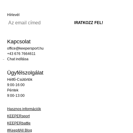
Hírlevél
Kapcsolat
office@keepersport.hu
+43 676 7664611
Chat indítása
Ügyfélszolgálat
Hétfő-Csütörtök
9:00-16:00
Péntek
9:00-13:00
Hasznos információk
KEEPERsport
KEEPERbattle
#KeepItAll Blog