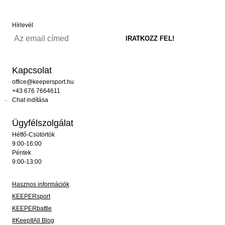
Hírlevél
Kapcsolat
office@keepersport.hu
+43 676 7664611
Chat indítása
Ügyfélszolgálat
Hétfő-Csütörtök
9:00-16:00
Péntek
9:00-13:00
Hasznos információk
KEEPERsport
KEEPERbattle
#KeepItAll Blog