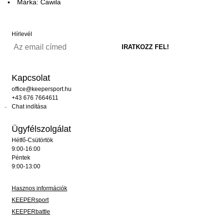
Márka: Cawila
Hírlevél
Kapcsolat
office@keepersport.hu
+43 676 7664611
Chat indítása
Ügyfélszolgálat
Hétfő-Csütörtök
9:00-16:00
Péntek
9:00-13:00
Hasznos információk
KEEPERsport
KEEPERbattle