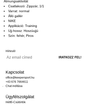
Atmungsaktivität
Csatlakozó: Zippzár, 1/1
Varrat: normal
Álló gallér
NIKE
Applikáció: Training
Ujj-hossz: Hoszúujjú
Szín: fehér, Piros
Hírlevél
Kapcsolat
office@keepersport.hu
+43 676 7664611
Chat indítása
Ügyfélszolgálat
Hétfő-Csütörtök