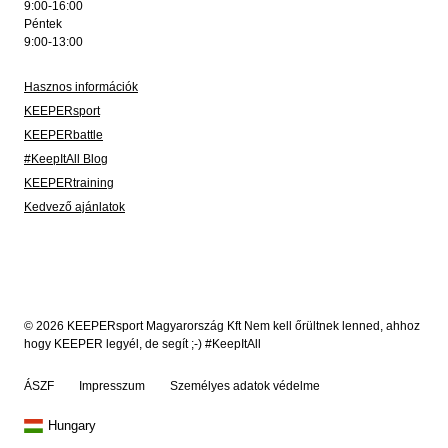
9:00-16:00
Péntek
9:00-13:00
Hasznos információk
KEEPERsport
KEEPERbattle
#KeepItAll Blog
KEEPERtraining
Kedvező ajánlatok
© 2026 KEEPERsport Magyarország Kft Nem kell őrültnek lenned, ahhoz
hogy KEEPER legyél, de segít ;-) #KeepItAll
ÁSZF
Impresszum
Személyes adatok védelme
Hungary