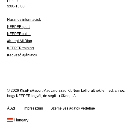
Péntek
9:00-13:00
Hasznos információk
KEEPERsport
KEEPERbattle
#KeepItAll Blog
KEEPERtraining
Kedvező ajánlatok
© 2026 KEEPERsport Magyarország Kft Nem kell őrültnek lenned, ahhoz
hogy KEEPER legyél, de segít ;-) #KeepItAll
ÁSZF
Impresszum
Személyes adatok védelme
Hungary