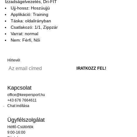
Izzadságelvezetés, Dri-FIT
Ujj-hossz: Hoszúujjú
Applikáció: Training
Táska: oldalirányban
Csatlakozó: 1/1, Zippzár
Varrat: normal
Nem: Férfi, Női
Hírlevél
Kapcsolat
office@keepersport.hu
+43 676 7664611
Chat indítása
Ügyfélszolgálat
Hétfő-Csütörtök
9:00-16:00