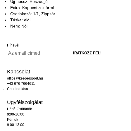
Ujj-hossz: Hoszúujjú
Extra: Kapucni zsinórral
Csatlakozó: 1/1, Zippzár
Táska: elöl
Nem: Női
Hírlevél
Kapcsolat
office@keepersport.hu
+43 676 7664611
Chat indítása
Ügyfélszolgálat
Hétfő-Csütörtök
9:00-16:00
Péntek
9:00-13:00