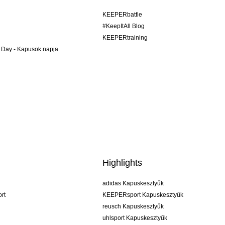
KEEPERbattle
#KeepItAll Blog
KEEPERtraining
 Day - Kapusok napja
Highlights
adidas Kapuskesztyűk
rt
KEEPERsport Kapuskesztyűk
reusch Kapuskesztyűk
uhlsport Kapuskesztyűk