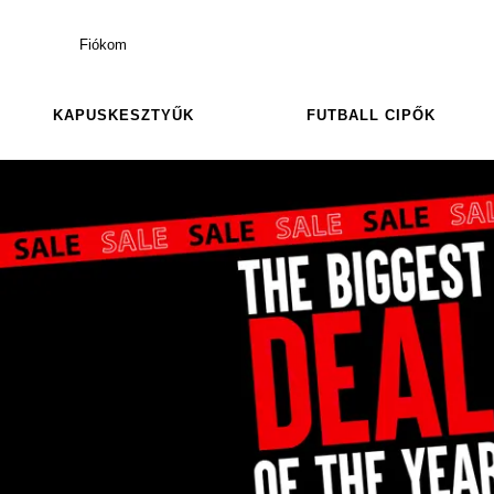
Fiókom
KAPUSKESZTYŰK
FUTBALL CIPŐK