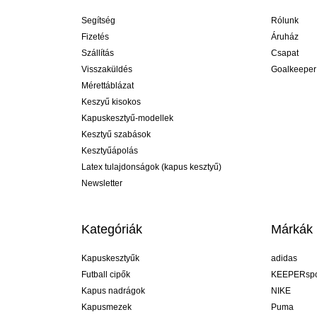
Segítség
Rólunk
Fizetés
Áruház
Szállítás
Csapat
Visszaküldés
Goalkeeper
Mérettáblázat
Keszyű kisokos
Kapuskesztyű-modellek
Kesztyű szabások
Kesztyűápolás
Latex tulajdonságok (kapus kesztyű)
Newsletter
Kategóriák
Márkák
Kapuskesztyűk
adidas
Futball cipők
KEEPERspo
Kapus nadrágok
NIKE
Kapusmezek
Puma