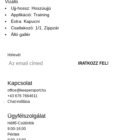
Vízálló
Ujj-hossz: Hoszúujjú
Applikáció: Training
Extra: Kapucni
Csatlakozó: 1/1, Zippzár
Álló gallér
Hírlevél
Kapcsolat
office@keepersport.hu
+43 676 7664611
Chat indítása
Ügyfélszolgálat
Hétfő-Csütörtök
9:00-16:00
Péntek